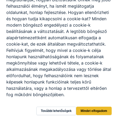
felhasználói élményt, ha ismét meglátogatja
oldalunkat, honlap fejlesztése. Hogyan ellenőrizheti
és hogyan tudja kikapcsolni a cookie-kat? Minden
modern böngésző engedélyezi a cookie-k
beállításának a változtatását. A legtöbb böngésző
alapértelmezettként automatikusan elfogadja a
cookie-kat, de ezek általában megváltoztathatók.
Felhívjuk figyelmét, hogy mivel a cookie-k célja
honlapunk használhatóságának és folyamatainak
megkönnyítése vagy lehetővé tétele, a cookie-k
alkalmazásának megakadályozása vagy törlése által
előfordulhat, hogy felhasználóink nem lesznek
képesek honlapunk funkcióinak teljes körű
használatára, vagy a honlap a tervezettől eltérően
Tolna Vármegyei SZC Apáczai Csere János
fog működni böngészőjében.
Technikum és Kollégium
További lehetőségek
Mindet elfogadom
7200 Dombóvár, Arany János tér 21.