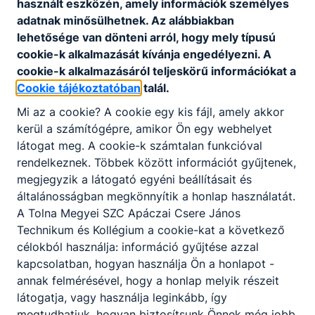
használt eszközén, amely információk személyes
adatnak minősülhetnek. Az alábbiakban
lehetősége van dönteni arról, hogy mely típusú
cookie-k alkalmazását kívánja engedélyezni. A
Feltöltés alatt.
cookie-k alkalmazásáról teljeskörű információkat a
Cookie tájékoztatóban
talál.
Mi az a cookie? A cookie egy kis fájl, amely akkor
kerül a számítógépre, amikor Ön egy webhelyet
látogat meg. A cookie-k számtalan funkcióval
rendelkeznek. Többek között információt gyűjtenek,
megjegyzik a látogató egyéni beállításait és
általánosságban megkönnyítik a honlap használatát.
Partnereink
A Tolna Megyei SZC Apáczai Csere János
Technikum és Kollégium a cookie-kat a következő
célokból használja: információ gyűjtése azzal
kapcsolatban, hogyan használja Ön a honlapot -
annak felmérésével, hogy a honlap melyik részeit
látogatja, vagy használja leginkább, így
megtudhatjuk, hogyan biztosítsunk Önnek még jobb