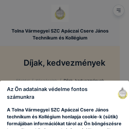
Tolna Vármegyei SZC Apáczai Csere János
Technikum és Kollégium
Díjak, kedvezmények
/
/
Főoldal
Képzéseink
Díjak, kedvezmények
Az Ön adatainak védelme fontos
számunkra
A Tolna Vármegyei SZC Apáczai Csere János
technikum és Kollégium honlapja cookie-k (sütik)
formájában információkat tárol az Ön böngészésre