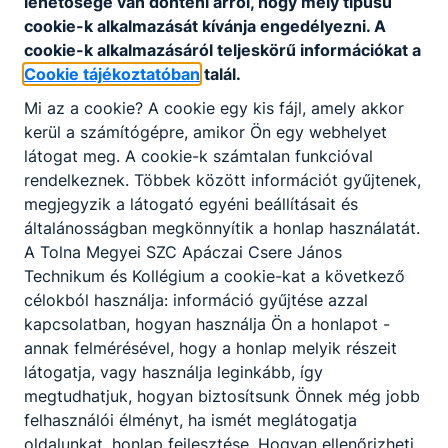
lehetősége van dönteni arról, hogy mely típusú
cookie-k alkalmazását kívánja engedélyezni. A
cookie-k alkalmazásáról teljeskörű információkat a
Cookie tájékoztatóban
talál.
Mi az a cookie? A cookie egy kis fájl, amely akkor
kerül a számítógépre, amikor Ön egy webhelyet
látogat meg. A cookie-k számtalan funkcióval
rendelkeznek. Többek között információt gyűjtenek,
Hírek
megjegyzik a látogató egyéni beállításait és
általánosságban megkönnyítik a honlap használatát.
A Tolna Megyei SZC Apáczai Csere János
Technikum és Kollégium a cookie-kat a következő
célokból használja: információ gyűjtése azzal
kapcsolatban, hogyan használja Ön a honlapot -
annak felmérésével, hogy a honlap melyik részeit
látogatja, vagy használja leginkább, így
megtudhatjuk, hogyan biztosítsunk Önnek még jobb
felhasználói élményt, ha ismét meglátogatja
Helló nyár! - Új Diákmagazin szám
oldalunkat, honlap fejlesztése. Hogyan ellenőrizheti