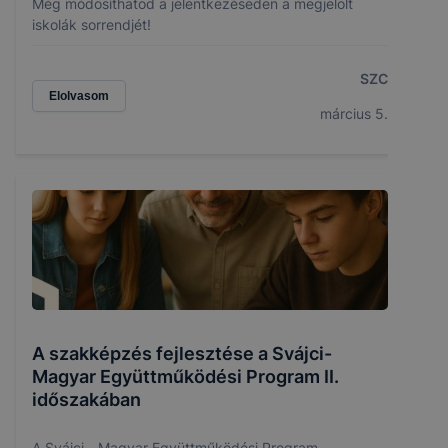
Még módosíthatod a jelentkezéseden a megjelölt
iskolák sorrendjét!
SZC
Elolvasom
március 5.
A szakképzés fejlesztése a Svájci-
Magyar Együttműködési Program II.
időszakában
A Svájci - Magyar Együttműködési Program