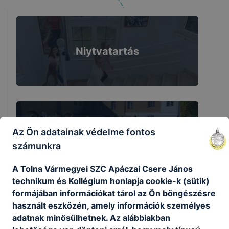
Niytvatartás
Az Ön adatainak védelme fontos
Kollégium
számunkra
A Tolna Vármegyei SZC Apáczai Csere János
technikum és Kollégium honlapja cookie-k (sütik)
formájában információkat tárol az Ön böngészésre
használt eszközén, amely információk személyes
adatnak minősülhetnek. Az alábbiakban
Hírek