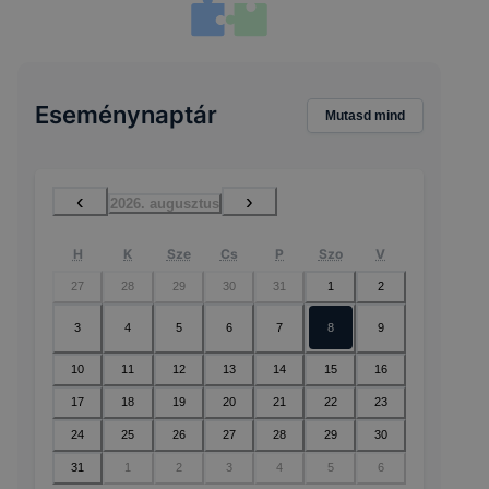
Eseménynaptár
Mutasd mind
‹
›
2026. augusztus
H
K
Sze
Cs
P
Szo
V
27
28
29
30
31
1
2
3
4
5
6
7
8
9
10
11
12
13
14
15
16
17
18
19
20
21
22
23
24
25
26
27
28
29
30
31
1
2
3
4
5
6