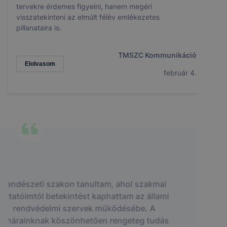
tervekre érdemes figyelni, hanem megéri
visszatekinteni az elmúlt félév emlékezetes
pillanataira is.
TMSZC Kommunikáció
Elolvasom
február 4.
Az iskoláról, különösképp az informatika
szakról rengeteg jót hallottam az elmúlt
években is.