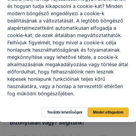
és hogyan tudja kikapcsolni a cookie-kat? Minden
Tanév végéhez érve mindig kellemes dolog felidézni
modern böngésző engedélyezi a cookie-k
az elmúlt félévben átélt örömöket, sikereket,
beállításának a változtatását. A legtöbb böngésző
élményeket.
alapértelmezettként automatikusan elfogadja a
cookie-kat, de ezek általában megváltoztathatók.
Intézmény
Felhívjuk figyelmét, hogy mivel a cookie-k célja
Elolvasom
honlapunk használhatóságának és folyamatainak
június 15.
megkönnyítése vagy lehetővé tétele, a cookie-k
alkalmazásának megakadályozása vagy törlése által
előfordulhat, hogy felhasználóink nem lesznek
képesek honlapunk funkcióinak teljes körű
használatára, vagy a honlap a tervezettől eltérően
fog működni böngészőjében.
További lehetőségek
Mindet elfogadom
Bizonytalan vagy? Segítünk!