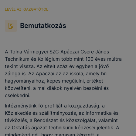
LEVÉL AZ IGAZGATÓTÓL
Bemutatkozás
A Tolna Vármegyei SZC Apáczai Csere János
Technikum és Kollégium több mint 100 éves múltra
tekint vissza. Az eltelt száz év egyben a jövő
záloga is. Az Apáczai az az iskola, amely hű
hagyományaihoz, képes megújulni, értéket
közvetíteni, a mai diákok nyelvén beszélni és
cselekedni.
Intézményünk fő profilját a közgazdaság, a
Közlekedés és szállítmányozás, az Informatika és
távközlés, a Rendészet és közszolgálat, valamint
az Oktatás ágazat technikumi képzései jelentik. A
mindenkori cél, hogy magasan képzett, a