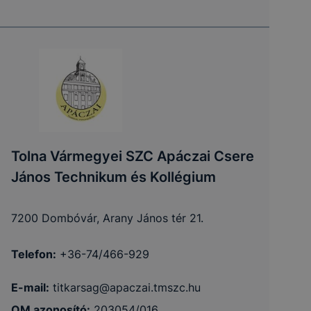
Tolna Vármegyei SZC Apáczai Csere
János Technikum és Kollégium
7200 Dombóvár, Arany János tér 21.
Telefon:
+36-74/466-929
E-mail:
titkarsag@apaczai.tmszc.hu
OM azonosító:
203054/016